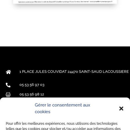
1 PLACE JULES COUVIDAT 24470 SAINT-SAUD LACOUSSIERE

05 53 56 97 03

05 53 56 98 12

mairie.saint-saud@wanadoo.fr

Gérer le consentement aux
cookies
HORAIRES
Pour offrir les meilleures expériences, nous utilisons des technologies
Lun-jeu : 9h00 > 12h00
telles que les cookies pour stocker et/ou accéder aux informations des