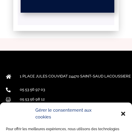
1 PLACE JULES COUVIDAT 24470 SAINT-SAUD LACOUSSIERE

05 53 56 97 03

05 53 56 98 12

mairie.saint-saud@wanadoo.fr

Gérer le consentement aux
cookies
HORAIRES
Pour offrir les meilleures expériences, nous utilisons des technologies